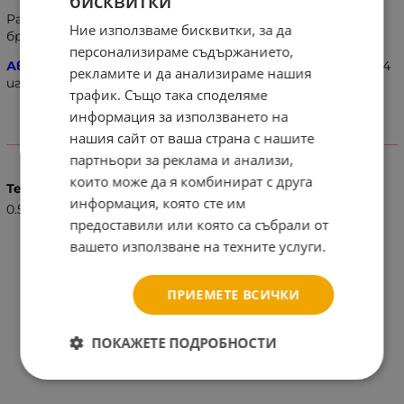
бисквитки
Развива умението за разпознаване на цветовете и
Ние използваме бисквитки, за да
броенето.
персонализираме съдържанието,
Авенди пиратско съкровище 26173
, се играе от 2 до 4
рекламите и да анализираме нашия
играчи.
трафик. Също така споделяме
информация за използването на
нашия сайт от ваша страна с нашите
ХАРАКТЕРИСТИКИ
партньори за реклама и анализи,
които може да я комбинират с друга
Тегло (кг.)
информация, която сте им
0.50
предоставили или която са събрали от
вашето използване на техните услуги.
ПРИЕМЕТЕ ВСИЧКИ
ПОКАЖЕТЕ ПОДРОБНОСТИ