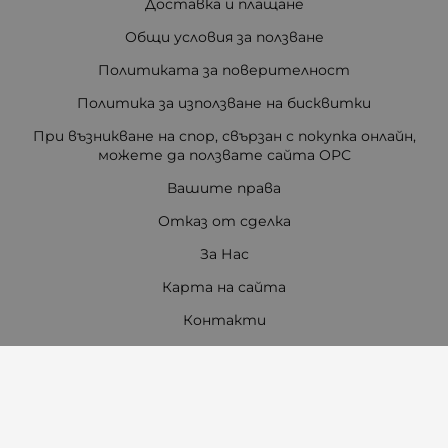
Доставка и плащане
Общи условия за ползване
Политиката за поверителност
Политика за използване на бисквитки
При възникване на спор, свързан с покупка онлайн,
можете да ползвате сайта ОРС
Вашите права
Отказ от сделка
За Нас
Карта на сайта
Контакти
Контакти
"Ивета Чавдарова" ООД