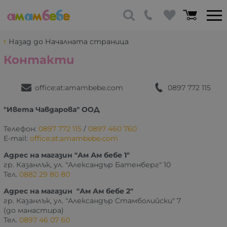
Назад до Началната страница
Контакти
office:at:amambebe.com
0897 772 115
"Ивета Чавдарова" ООД
Телефон:
0897 772 115
/
0897 460 760
E-mail:
office:at:amambebe.com
Адрес на магазин "Ам Ам бебе 1"
гр. Казанлък, ул. "Александър Батенберг" 10
Тел.
0882 29 80 80
Адрес на магазин "Ам Ам бебе 2"
гр. Казанлък, ул. "Александър Стамболийски" 7
(до манастира)
Тел.
0897 46 07 60