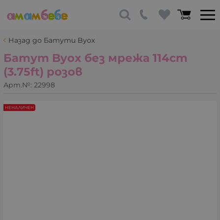
Назад до Батути Byox
Батут Byox без мрежа 114cm
(3.75ft) розов
Арт.№:
22998
НЕНАЛИЧЕН