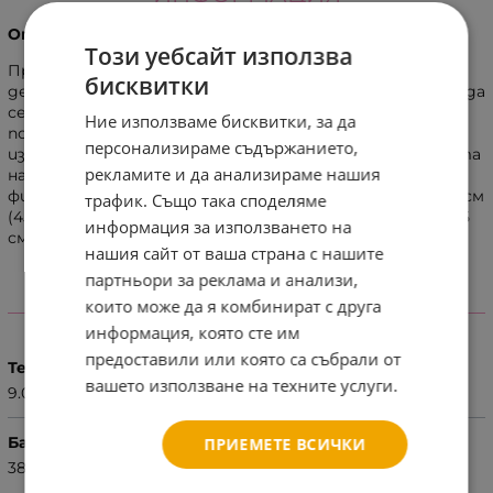
Описание:
Този уебсайт използва
Продуктът е подходящ за употреба на закрито от
бисквитки
деца над 3 години и възрастни, за всеки, който обича да
се забавлява и спортува. Максималното тегло на
Ние използваме бисквитки, за да
потребителя е 100 кг. Чрез него може лесно да се
персонализираме съдържанието,
изгорят излишните калории, да се подобри функцията
рекламите и да анализираме нашия
на белите дробове, да се подобри настроението и
физическото състояние. Батутът е с диаметър 114 см
трафик. Също така споделяме
(45 инча), височина от повърхността до батута - 22.5
информация за използването на
см. Пружините са 36 бр.
нашия сайт от ваша страна с нашите
партньори за реклама и анализи,
които може да я комбинират с друга
ХАРАКТЕРИСТИКИ
информация, която сте им
предоставили или която са събрали от
Тегло (кг.)
вашето използване на техните услуги.
9.00
Баркод (ISBN, UPC, др.)
ПРИЕМЕТЕ ВСИЧКИ
3800146226886