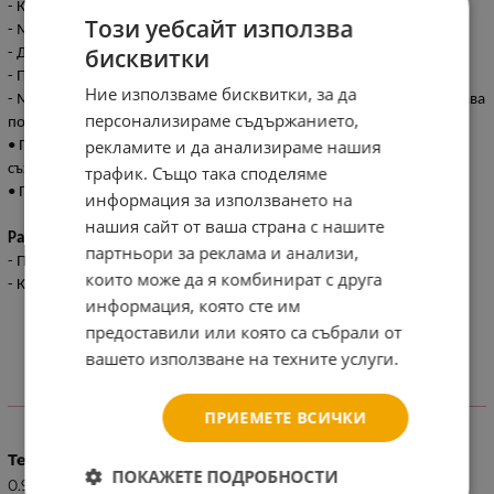
- Калъфка 35x45 см със странично отваряне тип плик;
Този уебсайт използва
- Мека възглавница 35x45 см;
бисквитки
- Долен чаршаф 100x150 см;
- Плик за олекотена завивка с цип 95x135 см;
Ние използваме бисквитки, за да
- Мека и топла олекотена завивка 95x135 см, изработена от пухкава
персонализираме съдържанието,
полиестерна вата и нетъкан текстил;
рекламите и да анализираме нашия
• Предлага се в прахоустойчива чанта за лесно пренасяне и
съхранение;
трафик. Също така споделяме
• Произведено в България.
информация за използването на
нашия сайт от ваша страна с нашите
Размери:
партньори за реклама и анализи,
- Прахоустойчива опаковка: 47x32x17 см / 1.4 кг
които може да я комбинират с друга
- Кашон: 90x66x90 см / 32.75 кг / 21 бр/кашон
информация, която сте им
предоставили или която са събрали от
вашето използване на техните услуги.
ХАРАКТЕРИСТИКИ
ПРИЕМЕТЕ ВСИЧКИ
Тегло (кг.)
ПОКАЖЕТЕ ПОДРОБНОСТИ
0.95