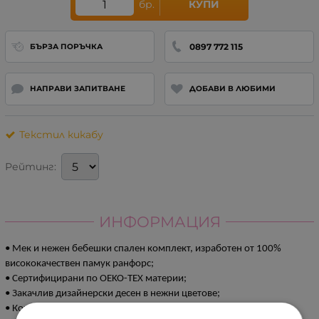
бр.
КУПИ
0897 772 115
БЪРЗА ПОРЪЧКА
НАПРАВИ ЗАПИТВАНЕ
ДОБАВИ В ЛЮБИМИ
Текстил кикабу
Рейтинг:
ИНФОРМАЦИЯ
• Мек и нежен бебешки спален комплект, изработен от 100%
висококачествен памук ранфорс;
• Сертифицирани по OEKO-TEX материи;
• Закачлив дизайнерски десен в нежни цветове;
• Комплектът включва: