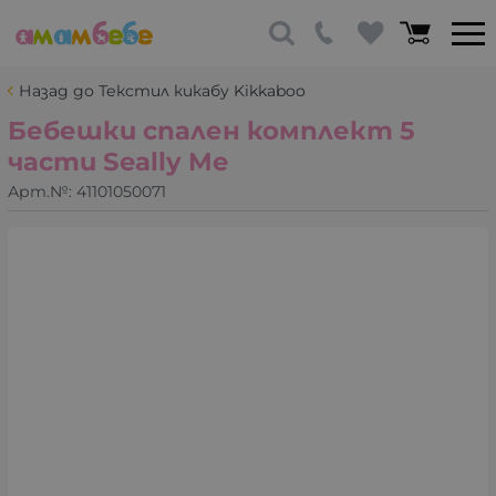
Назад до Текстил кикабу Kikkaboo
Бебешки спален комплект 5
части Seally Me
Арт.№:
41101050071