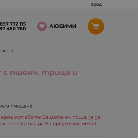
ВХОД
897 772 115
ЛЮБИМИ
97 460 760
ctana
r с пшенч. трици и
ка и плащане
аден, оставете Вашата ел. поща, за да
им отново или да Ви предложим негов