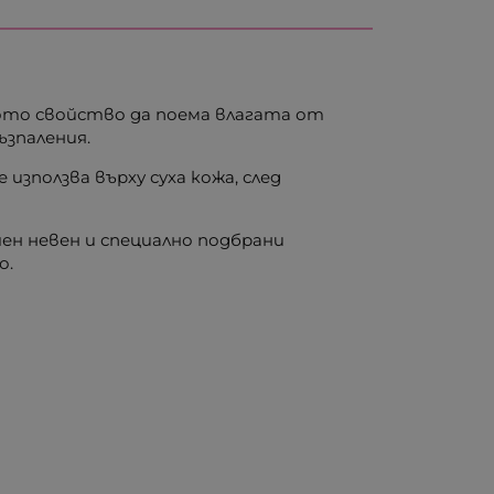
ото свойство да поема влагата от
ъзпаления.
е използва върху суха кожа, след
ен невен и специално подбрани
о.