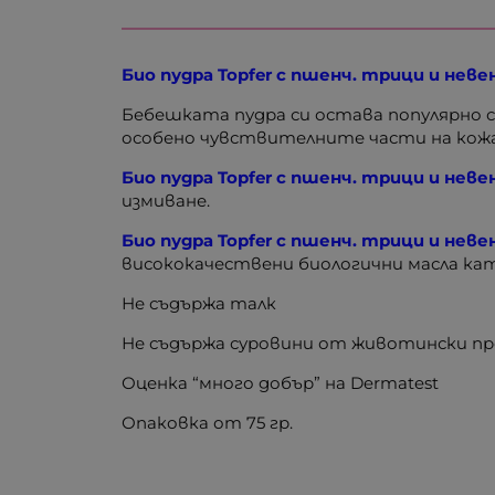
Био пудра Topfer с пшенч. трици и невен
Бебешката пудра си остава популярно 
особено чувствителните части на кожат
Био пудра Topfer с пшенч. трици и неве
измиване.
Био пудра Topfer с пшенч. трици и невен
висококачествени биологични масла кат
Не съдържа талк
Не съдържа суровини от животински пр
Оценка “много добър” на Dermatest
Опаковка от 75 гр.