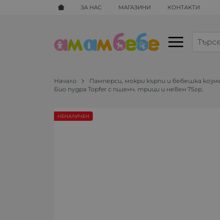
ЗА НАС
МАГАЗИНИ
КОНТАКТИ
Начало
Памперси, мокри кърпи и бебешка коз
Био пудра Topfer с пшенч. трици и невен 75гр.
НЕНАЛИЧЕН