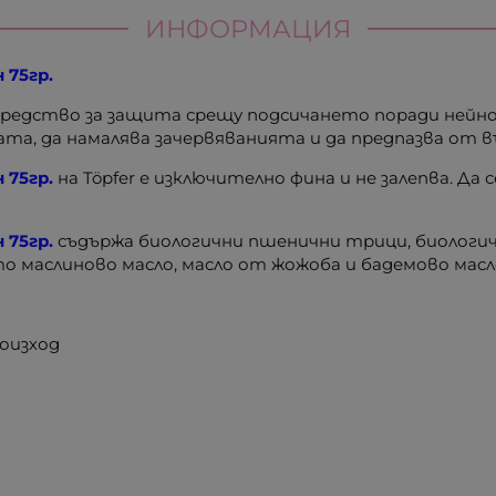
ИНФОРМАЦИЯ
 75гр.
средство за защита срещу подсичането поради нейн
а, да намалява зачервяванията и да предпазва от в
н 75гр.
на Töpfer е изключително фина и не залепва. Да с
 75гр.
съдържа биологични пшенични трици, биологич
о маслиново масло, масло от жожоба и бадемово масл
оизход