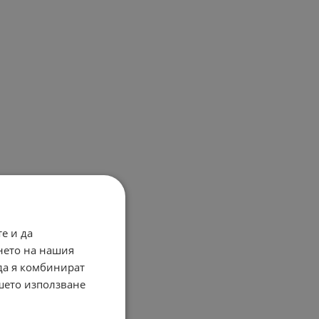
е и да
нето на нашия
 да я комбинират
ашето използване