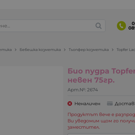
0
08
метика
Бебешка козметика
Тьопфер козметика
Topfer La
Био пудра Topfe
невен 75гр.
Арт.№:
2674
Неналичен
Достав
Продуктът вече е разпрод
Ви уведомим щом го получ
заместител.