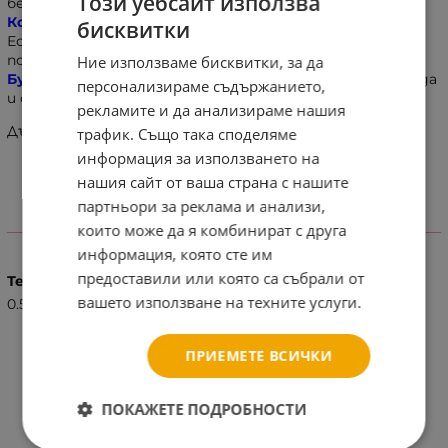
Този уебсайт използва
бебешките пръстчета. В горната част на
Буйките
Колев и Колев
има мека яка, която предпазва глезена.
бисквитки
Естественият им хастар обгръща ходилото, а
подвижната стелка прави избора на размер по-лесен.
Ние използваме бисквитки, за да
Буйките Колев и Колев
могат да се почистват с вода
персонализираме съдържанието,
и обикновен перилен препарат.
рекламите и да анализираме нашия
Дължина на стелката 11,2 см.
трафик. Също така споделяме
информация за използването на
нашия сайт от ваша страна с нашите
партньори за реклама и анализи,
ХАРАКТЕРИСТИКИ
които може да я комбинират с друга
информация, която сте им
предоставили или която са събрали от
Тегло (кг.)
вашето използване на техните услуги.
0.50
ПРИЕМЕТЕ ВСИЧКИ
ПОКАЖЕТЕ ПОДРОБНОСТИ