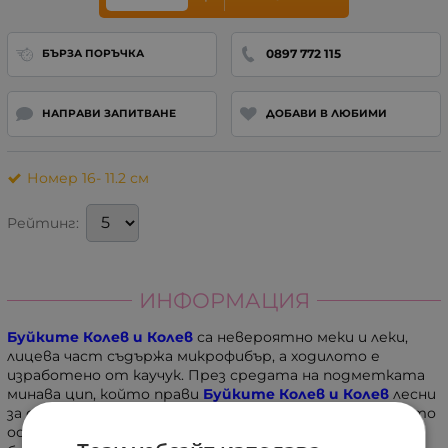
0897 772 115
БЪРЗА ПОРЪЧКА
НАПРАВИ ЗАПИТВАНЕ
ДОБАВИ В ЛЮБИМИ
Номер 16- 11.2 см
Рейтинг:
ИНФОРМАЦИЯ
Буйките Колев и Колев
са невероятно меки и леки,
лицева част съдържа микрофибър, а ходилото е
изработено от каучук. През средата на подметката
минава цип, който прави
Буйките Колев и Колев
лесни
за обуване. Предна им част е заоблена и широка, което
осигурява изключителна свобода на движение на