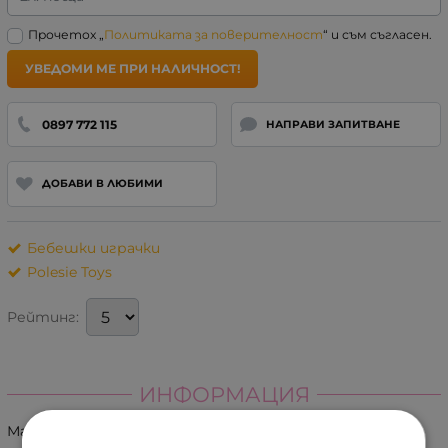
Прочетох „
Политиката за поверителност
“ и съм съгласен.
УВЕДОМИ МЕ ПРИ НАЛИЧНОСТ!
0897 772 115
НАПРАВИ ЗАПИТВАНЕ
ДОБАВИ В ЛЮБИМИ
Бебешки играчки
Polesie Toys
Рейтинг:
ИНФОРМАЦИЯ
Марка: Polesie Toys