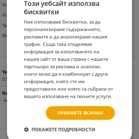
Този уебсайт използва
Размер: 27.1x10.2x13.5 см
бисквитки
Размер на опаковка: 32x11.5x18.5 см
Ние използваме бисквитки, за да
Тегло кг: 0.566
персонализираме съдържанието,
Възраст: 3 години +
рекламите и да анализираме нашия
трафик. Също така споделяме
информация за използването на
ХАРАКТЕРИСТИКИ
нашия сайт от ваша страна с нашите
партньори за реклама и анализи,
Тегло (кг.)
които може да я комбинират с друга
0.57
информация, която сте им
предоставили или която са събрали от
Баркод (ISBN, UPC, др.)
вашето използване на техните услуги.
4810344086372
ПРИЕМЕТЕ ВСИЧКИ
ПОКАЖЕТЕ ПОДРОБНОСТИ