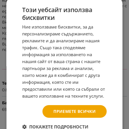
координацията ръка - око по един забавен и креативен
начин. Гмурнете се дълбоко в морето и се запознайте с
Този уебсайт използва
едни от най - често срещаните обитатели на
бисквитки
подводния свят. С помощта на магнитните въдици
включени в комплекта, Вашето дете може да лови
Ние използваме бисквитки, за да
морски кончета, октоподи и медузи, а дори и акула!
Комплектът съдържа морско дъно под формата на
персонализираме съдържанието,
пъзел, 3 магнитни въдици и множество различни по
рекламите и да анализираме нашия
вид, пъстроцветни морски обитатели. Играта е
трафик. Също така споделяме
подходяща за деца над 36 месечна възраст.
информация за използването на
нашия сайт от ваша страна с нашите
партньори за реклама и анализи,
ХАРАКТЕРИСТИКИ
които може да я комбинират с друга
информация, която сте им
Тегло (кг.)
предоставили или която са събрали от
0.88
вашето използване на техните услуги.
Баркод (ISBN, UPC, др.)
6970090042751
ПРИЕМЕТЕ ВСИЧКИ
ПОКАЖЕТЕ ПОДРОБНОСТИ