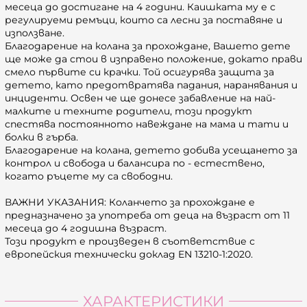
месеца до достигане на 4 години. Каишката му е с
регулируеми ремъци, които са лесни за поставяне и
използване.
Благодарение на колана за прохождане, Вашето дете
ще може да стои в изправено положение, докато прави
смело първите си крачки. Той осигурява защита за
детето, като предотвратява падания, наранявания и
инциденти. Освен че ще донесе забавление на най-
малките и техните родители, този продукт
спестява постоянното навеждане на мама и тати и
болки в гърба.
Благодарение на колана, детето добива усещането за
контрол и свобода и балансира по - естествено,
когато ръцете му са свободни.
ВАЖНИ УКАЗАНИЯ: Коланчето за прохождане е
предназначено за употреба от деца на възраст от 11
месеца до 4 годишна възраст.
Този продукт е произведен в съответствие с
европейския технически доклад EN 13210-1:2020.
ХАРАКТЕРИСТИКИ