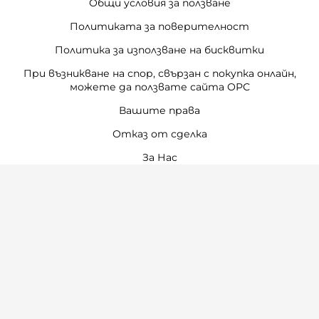
Общи условия за ползване
Политиката за поверителност
Политика за използване на бисквитки
При възникване на спор, свързан с покупка онлайн,
можете да ползвате сайта ОРС
Вашите права
Отказ от сделка
За Нас
Карта на сайта
Контакти
Контакти
"Ивета Чавдарова" ООД
Телефон:
0897 772 115
/
0897 460 760
E-mail:
office:at:amambebe.com