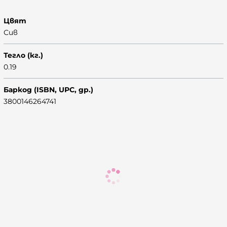
Цвят
Сив
Тегло (кг.)
0.19
Баркод (ISBN, UPC, др.)
3800146264741