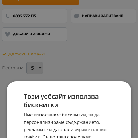
0897 772 115
НАПРАВИ ЗАПИТВАНЕ
ДОБАВИ В ЛЮБИМИ
Детски играчки
Рейтинг:
ИНФОРМАЦИЯ
Този уебсайт използва
бисквитки
Ние използваме бисквитки, за да
персонализираме съдържанието,
ХАРАКТЕРИСТИКИ
рекламите и да анализираме нашия
трафик. Също така споделяме