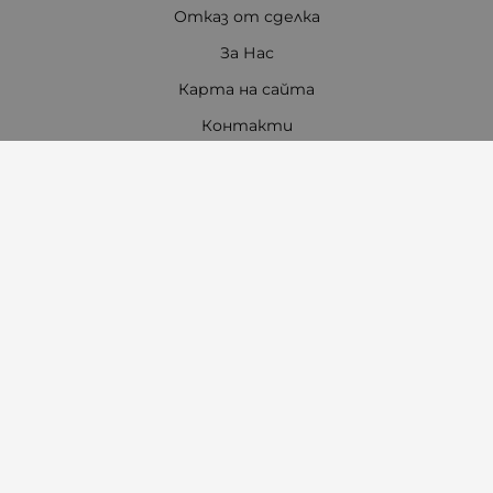
Отказ от сделка
За Нас
Карта на сайта
Контакти
Контакти
"Ивета Чавдарова" ООД
Телефон:
0897 772 115
/
0897 460 760
E-mail:
office:at:amambebe.com
Адрес на магазин "Ам Ам бебе 1"
гр. Казанлък, ул. "Александър Батенберг" 10
Тел.
0882 29 80 80
Адрес на магазин "Ам Ам бебе 2"
гр. Казанлък, ул. "Александър Стамболийски" 7
(до манастира)
Тел.
0897 46 07 60