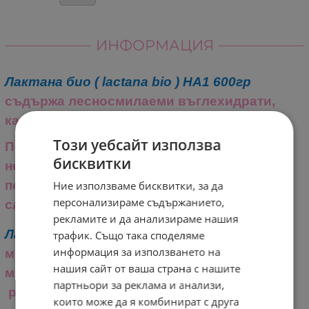
ИНФОРМАЦИЯ
Лактана био ( lactana bio )
HA
1 600гр
съдържа лесносмилаеми въглехидрати,
както и 4 вида ценни бифидобактерии.
Този уебсайт използва
Подходящо за консумация от бебета, които
бисквитки
не са кърмени и при които се наблюдава
повишен риск от алергии. Може да се дава
Ние използваме бисквитки, за да
персонализираме съдържанието,
след прекратяване на кърменето.
рекламите и да анализираме нашия
Лактана био ( lactana bio )
HA
1
съдържа
трафик. Също така споделяме
информация за използването на
много по-малко алергени, поради факта, че
нашия сайт от ваша страна с нашите
млечния белтък, включен в него е
партньори за реклама и анализи,
раздробен на много по-малки частици.
които може да я комбинират с друга