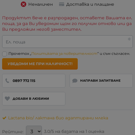
Неналичен
Доставка и плащане
Продуктът вече е разпродаден, оставете Вашата ел.
поща, за да Ви уведомим щом го получим отново или да
Ви предложим негов заместител.
Ел. поща
Прочетох „
Политиката за поверителност
“ и съм съгласен.
УВЕДОМИ МЕ ПРИ НАЛИЧНОСТ!
0897 772 115
НАПРАВИ ЗАПИТВАНЕ
ДОБАВИ В ЛЮБИМИ
Lactana bio/ лактана био адаптирани млека
3.0/5 на базата на 1 оценка
Рейтинг: