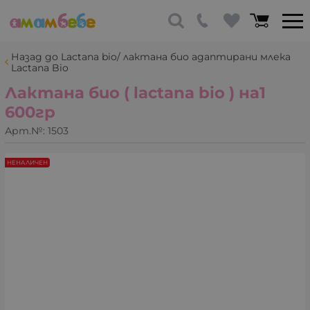
Назад до Lactana bio/ лактана био адаптирани млека
Lactana Bio
Лактана био ( lactana bio ) на1
600гр
Арт.№:
1503
НЕНАЛИЧЕН