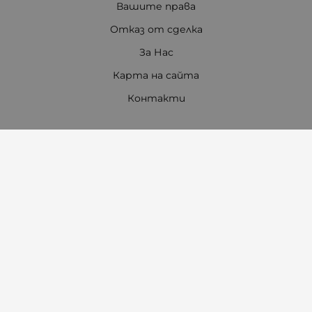
Вашите права
Отказ от сделка
За Нас
Карта на сайта
Контакти
Контакти
"Ивета Чавдарова" ООД
Телефон:
0897 772 115
/
0897 460 760
E-mail:
office:at:amambebe.com
Адрес на магазин "Ам Ам бебе 1"
гр. Казанлък, ул. "Александър Батенберг" 10
Тел.
0882 29 80 80
Адрес на магазин "Ам Ам бебе 2"
гр. Казанлък, ул. "Александър Стамболийски" 7
(до манастира)