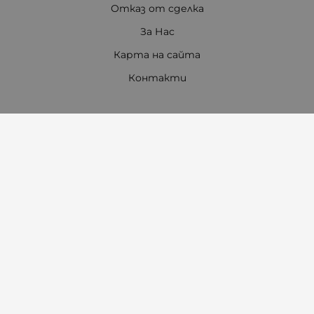
Отказ от сделка
За Нас
Карта на сайта
Контакти
Контакти
"Ивета Чавдарова" ООД
Телефон:
0897 772 115
/
0897 460 760
E-mail:
office:at:amambebe.com
Адрес на магазин "Ам Ам бебе 1"
гр. Казанлък, ул. "Александър Батенберг" 10
Тел.
0882 29 80 80
Адрес на магазин "Ам Ам бебе 2"
гр. Казанлък, ул. "Александър Стамболийски" 7
(до манастира)
Тел.
0897 46 07 60