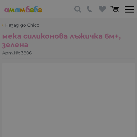
Назад до Chicc
мека силиконова лъжичка 6м+,
зелена
Арт.№:
3806