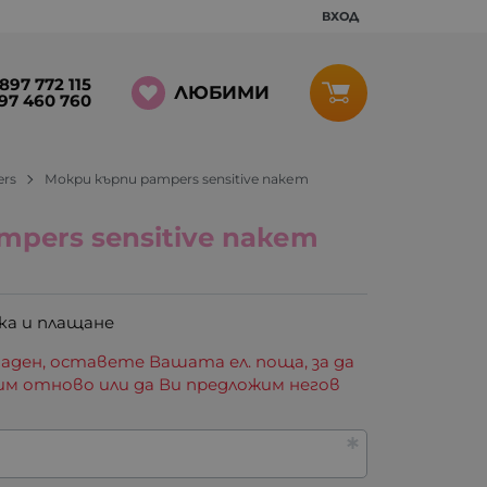
ВХОД
897 772 115
ЛЮБИМИ
97 460 760
rs
Мокри кърпи pampers sensitive пакет
pers sensitive пакет
ка и плащане
аден, оставете Вашата ел. поща, за да
им отново или да Ви предложим негов