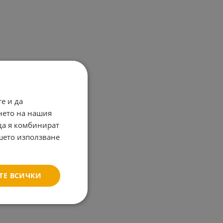
е и да
нето на нашия
 да я комбинират
ашето използване
ТЕ ВСИЧКИ