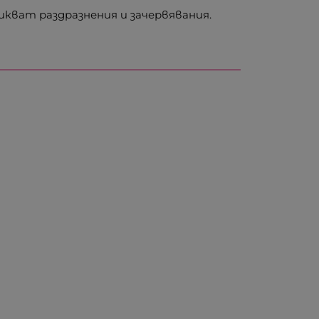
икват раздразнения и зачервявания.