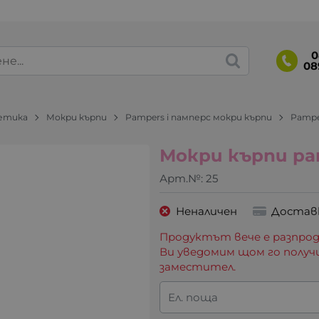
0
08
метика
Мокри кърпи
Pampers i памперс мокри кърпи
Pampe
Мокри кърпи pam
Арт.№:
25
Неналичен
Достав
Продуктът вече е разпрод
Ви уведомим щом го получ
заместител.
Ел. поща