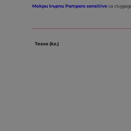
Мокри кърпи Pampers sensitive
са създад
Тегло (кг.)