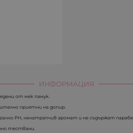
ИНФОРМАЦИЯ
едени от мек памук.
чително приятни на допир.
трално PH, ненатрапчив аромат и не съдържат парабе
чно тествани.