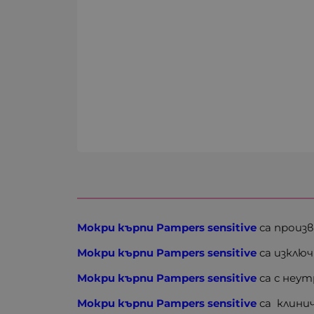
Мокри кърпи Pampers sensitive
са произв
Мокри кърпи Pampers sensitive
са изклю
Мокри кърпи Pampers sensitive
са с неу
Мокри кърпи Pampers sensitive
са клини