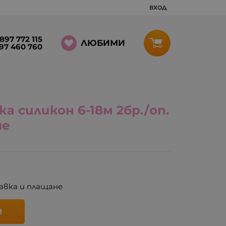
ВХОД
897 772 115
ЛЮБИМИ
97 460 760
а силикон 6-18м 2бр./оп.
че
авка и плащане
И