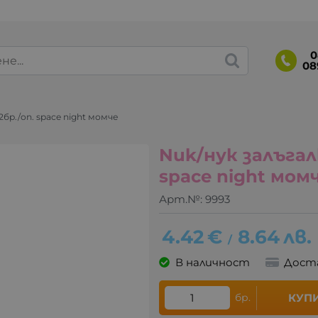
0
08
2бр./оп. space night момче
Nuk/нук залъгалк
space night мом
Арт.№:
9993
4.42
€
8.64
лв.
/
В наличност
Дост
бр.
КУП