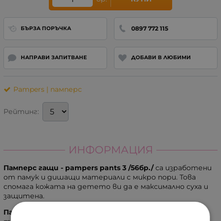
0897 772 115
БЪРЗА ПОРЪЧКА
НАПРАВИ ЗАПИТВАНЕ
ДОБАВИ В ЛЮБИМИ
Pampers | памперс
Рейтинг:
ИНФОРМАЦИЯ
Памперс гащи - pampers pants 3 /56бр./
са изработени
от памук и дишащи материали с микро пори. Това
спомага кожата на детето ви да е максимално суха и
защитена.
Памперс гащи - pampers pants 3 /56бр./
са създадени,