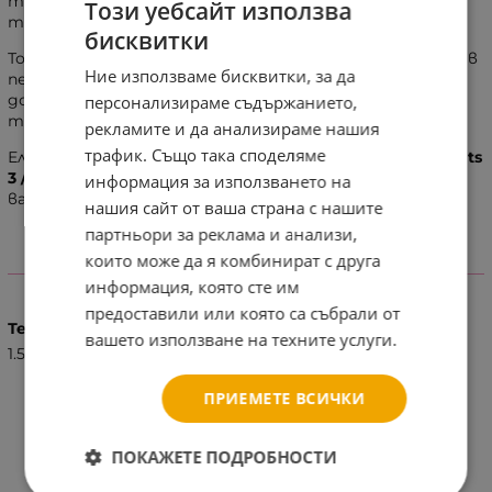
така че да успяват да абсорбират и задържат
Този уебсайт използва
течността до 12 часа.
бисквитки
Това се дължи на абсорбиращите микро перли вътре в
Ние използваме бисквитки, за да
пелената и на трите абсорбиращи канала,
допринасящи за равномерното разпределение на
персонализираме съдържанието,
течността.
рекламите и да анализираме нашия
трафик. Също така споделяме
Еластичните страни на
Памперс гащи - pampers pants
3 /56бр./
, допринасят за максималния комфорт на
информация за използването на
вашето дете и предпазват от протичане.
нашия сайт от ваша страна с нашите
партньори за реклама и анализи,
които може да я комбинират с друга
ХАРАКТЕРИСТИКИ
информация, която сте им
предоставили или която са събрали от
Тегло (кг.)
вашето използване на техните услуги.
1.50
ПРИЕМЕТЕ ВСИЧКИ
ПОКАЖЕТЕ ПОДРОБНОСТИ