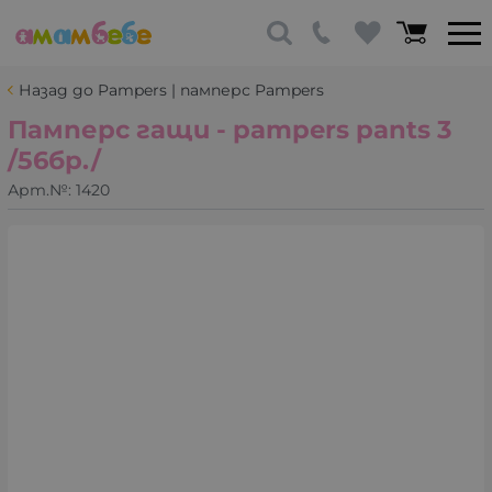
Назад до Pampers | памперс Pampers
Памперс гащи - pampers pants 3
/56бр./
Арт.№:
1420