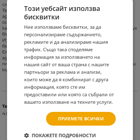
слагане и сваляне и имат лесни за разкъсване страни.
Този уебсайт използва
Те прилягат плътно около кръста и крачетата,
бисквитки
адаптират се към движенията на бебето и
осигуряват комфорт във всяка поза. Въздушните
Ние използваме бисквитки, за да
каналчета позволяват свободното движение на въздух
персонализираме съдържанието,
вътре в пелената за до 12 часа суха и дишаща кожа.
Изработени от мек като памук слой, който кара
рекламите и да анализираме нашия
бебето да се чувства удобно през целия ден.
трафик. Също така споделяме
Еластичните ленти около кръста и крачетата се
информация за използването на
адаптират към движенията на бебето и осигуряват
плътно прилягане. Смяната е по-бърза и по-лесна, дори
нашия сайт от ваша страна с нашите
когато бебето започне да пълзи.
партньори за реклама и анализи,
които може да я комбинират с друга
информация, която сте им
ХАРАКТЕРИСТИКИ
предоставили или която са събрали от
вашето използване на техните услуги.
Тегло (кг.)
4.00
ПРИЕМЕТЕ ВСИЧКИ
ПОКАЖЕТЕ ПОДРОБНОСТИ