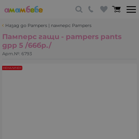
Назад до Pampers | памперс Pampers
Памперс гащи - pampers pants
gpp 5 /66бр./
Арт.№:
6793
НЕНАЛИЧЕН