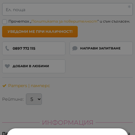
Ел. поща
Прочетох „
Политиката за поверителност
“ и съм съгласен.
УВЕДОМИ МЕ ПРИ НАЛИЧНОСТ!
0897 772 115
НАПРАВИ ЗАПИТВАНЕ
ДОБАВИ В ЛЮБИМИ
Pampers | памперс
Рейтинг:
ИНФОРМАЦИЯ
Памперс гащи - pampers pants gpp 5 /66бр./
са лесни за