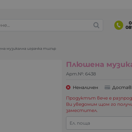
0
08
на музикална играчка тигър
Плюшена музика
Арт.№:
6438
Неналичен
Достав
Продуктът вече е разпрод
Ви уведомим щом го получ
заместител.
Ел. поща