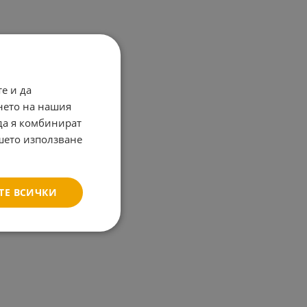
е и да
нето на нашия
 да я комбинират
ашето използване
ТЕ ВСИЧКИ