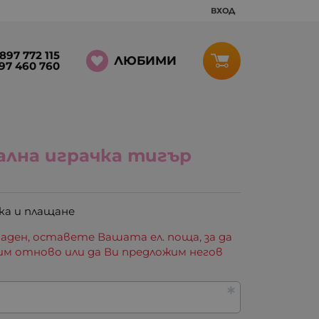
ВХОД
897 772 115
ЛЮБИМИ
97 460 760
лна играчка тигър
ка и плащане
аден, оставете Вашата ел. поща, за да
им отново или да Ви предложим негов