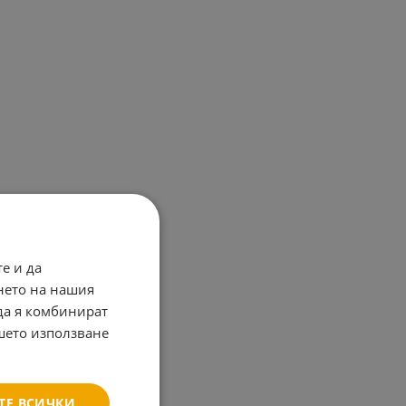
е и да
нето на нашия
 да я комбинират
ашето използване
ТЕ ВСИЧКИ