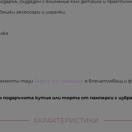
подарък, създаден с внимание към детайла и практич
бешки аксесоари и играчки.
алка
елементи тази
Торта от памперси
е впечатляващ и ф
 подаръчнта кутия или торта от памперси с избран
ХАРАКТЕРИСТИКИ