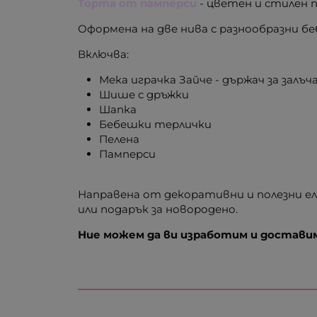
Торта от памперси
- цветен и стилен 
Оформена на две нива с разнообразни бе
Включва:
Мека играчка Зайче - държач за залъч
Шише с дръжки
Шапка
Бебешки терлички
Пелена
Памперси
Направена от декоративни и полезни 
или подарък за новородено.
Ние можем да ви изработим и доставим