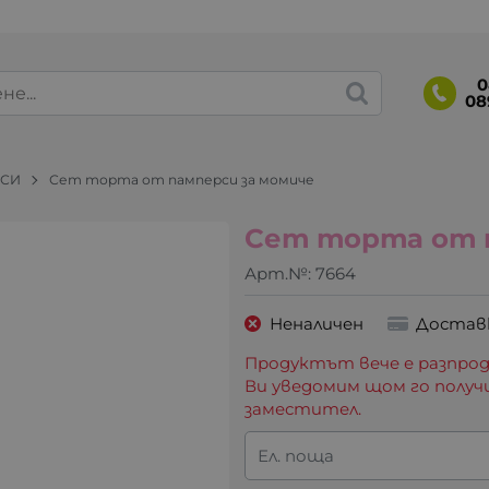
0
08
РСИ
Сет торта от памперси за момиче
Сет торта от 
Арт.№:
7664
Неналичен
Достав
Продуктът вече е разпрод
Ви уведомим щом го получ
заместител.
Ел. поща