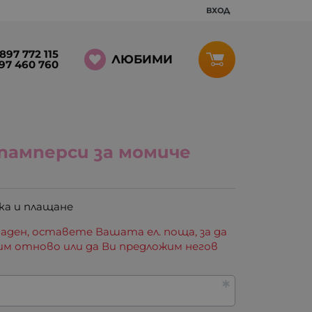
ВХОД
897 772 115
ЛЮБИМИ
97 460 760
памперси за момиче
ка и плащане
аден, оставете Вашата ел. поща, за да
им отново или да Ви предложим негов