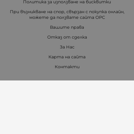
Политика за използване на бисквитки
При възникване на спор, свързан с покупка онлайн,
можете да ползвате сайта ОРС
Вашите права
Отказ от сделка
За Нас
Карта на сайта
Контакти
Контакти
"Ивета Чавдарова" ООД
Телефон:
0897 772 115
/
0897 460 760
E-mail:
office:at:amambebe.com
Адрес на магазин "Ам Ам бебе 1"
гр. Казанлък, ул. "Александър Батенберг" 10
Тел.
0882 29 80 80