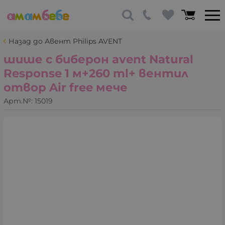
Назад до Авент Philips AVENT
шише с биберон avent Natural
Response 1 м+260 ml+ вентил
отвор Air free мече
Арт.№:
15019