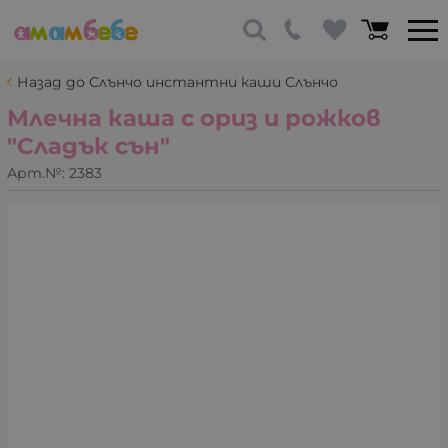
Назад до Слънчо инстантни каши Слънчо
Млечна каша с ориз и рожков
"Сладък сън"
Арт.№:
2383