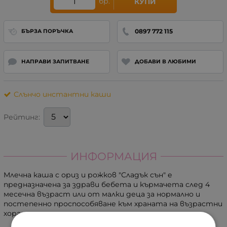
бр.
КУПИ
0897 772 115
БЪРЗА ПОРЪЧКА
НАПРАВИ ЗАПИТВАНЕ
ДОБАВИ В ЛЮБИМИ
Слънчо инстантни каши
Рейтинг:
ИНФОРМАЦИЯ
Млечна каша с ориз и рожков "Сладък сън" e
предназначена за здрави бебета и кърмачета след 4
месечна възраст или от малки деца за нормално и
постепенно проспособяване към храната на възрастни
хора.