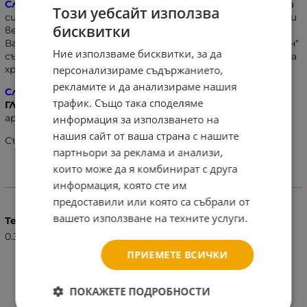
Слънчо каша мляко с ориз "Сладък сън"
има в състава
Този уебсайт използва
си сертифицирани биологични съставки и хранителни
бисквитки
вещества необходими за най-доброто развитие на
Вашето бебе.Млечна каша с ориз и рожков "Сладък сън"
Ние използваме бисквитки, за да
съдържа 11 витамина, 3 минерала, които отговарят на
хранителните нужди на Вашето дете.
персонализираме съдържанието,
рекламите и да анализираме нашия
Слънчо каша мляко с ориз "Сладък сън"
не съдържа
трафик. Също така споделяме
ГЛУТЕН
, захар, оцветители, консерванти и
ароматизанти.
информация за използването на
нашия сайт от ваша страна с нашите
Съдържа
ЛАКТОЗА
и
МЛЯКО
.
партньори за реклама и анализи,
които може да я комбинират с друга
информация, която сте им
ХАРАКТЕРИСТИКИ
предоставили или която са събрали от
вашето използване на техните услуги.
Тегло (кг.)
0.30
ПРИЕМЕТЕ ВСИЧКИ
ПОКАЖЕТЕ ПОДРОБНОСТИ