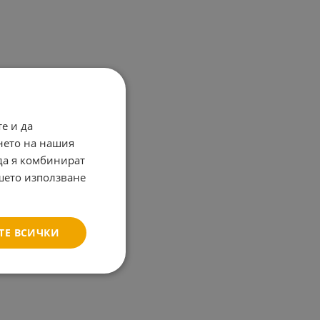
е и да
нето на нашия
 да я комбинират
ашето използване
ТЕ ВСИЧКИ