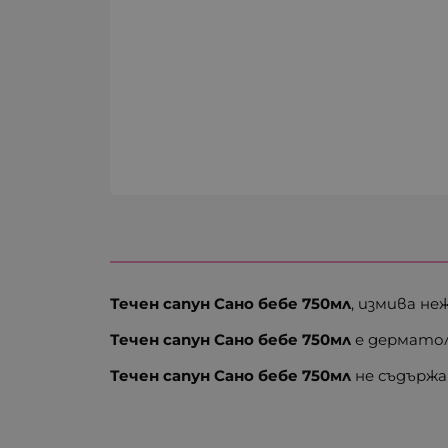
Течен сапун Сано бебе 750мл
, измива н
Течен сапун Сано бебе 750мл
е дерматол
Течен сапун Сано бебе 750мл
не съдържа