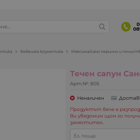
0
08
метика
Бебешка козметика
Максима/сано перилни и почис
Течен сапун Сан
Арт.№:
805
Неналичен
Достав
Продуктът вече е разпрод
Ви уведомим щом го получ
заместител.
Ел. поща