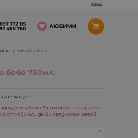
ВХОД
897 772 115
ЛЮБИМИ
97 460 760
тващи
Sano Maxima
о бебе 750мл.
ка и плащане
аден, оставете Вашата ел. поща, за да
им отново или да Ви предложим негов