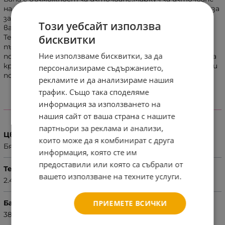
на водата,Анaтoмичнaта подложка за къпане с вендуза
за по-лесно и безопасно къпане. Сгъваема стойка за
Този уебсайт използва
ваната за допълнителен комфорт на родителя.
бисквитки
Термометър за вода. Две шишeнцa зa многократно
пълнене на бебешки шaмпoaн. Ваната може да се
Ние използваме бисквитки, за да
ползва със и без стойката. Противоплъзгащи тапи на
крачетата на ваната за допълнителна сигурност при
персонализираме съдържанието,
ползване на ваната без стойка.
рекламите и да анализираме нашия
трафик. Също така споделяме
информация за използването на
ХАРАКТЕРИСТИКИ
нашия сайт от ваша страна с нашите
партньори за реклама и анализи,
Цвят
които може да я комбинират с друга
Бял
информация, която сте им
предоставили или която са събрали от
Тегло (кг.)
вашето използване на техните услуги.
2.46
Баркод (ISBN, UPC, др.)
ПРИЕМЕТЕ ВСИЧКИ
3800151949466